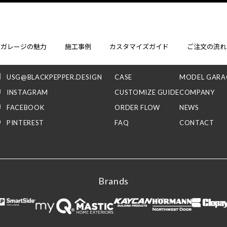
ontact
Menu
ズガレージの魅力
施工事例
カスタマイズガイド
ご注文の流れ
026 219 2005
RECOMMEND
MODEL SIMU
USG@BLACKPEPPER.DESIGN
CASE
MODEL GARA
INSTAGRAM
CUSTOMIZE GUIDE
COMPANY
FACEBOOK
ORDER FLOW
NEWS
PINTEREST
FAQ
CONTACT
Brands