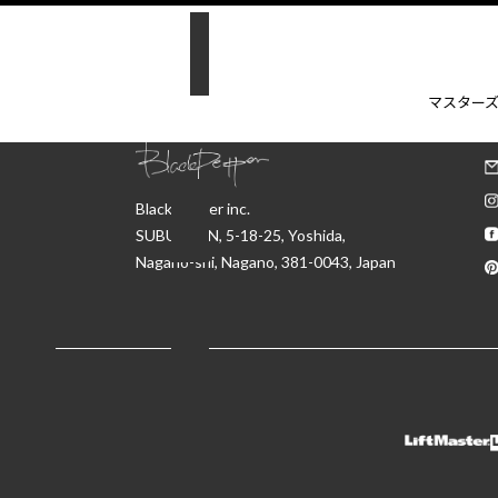
C
マスター
BlackPepper inc.
SUBURBAN, 5-18-25, Yoshida,
Nagano-shi, Nagano, 381-0043, Japan