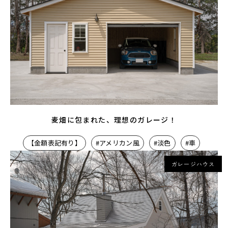
麦畑に包まれた、理想のガレージ！
【金額表記有り】
#アメリカン風
#淡色
#車
ガレージハウス