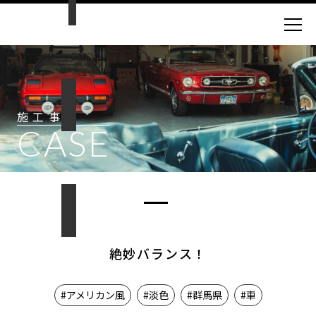
施工事例
CASE
絶妙バランス！
#アメリカン風
#淡色
#群馬県
#車