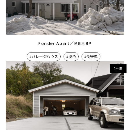
Fonder Apart／MG×BP
#ガレージハウス
#淡色
#長野県
2台用