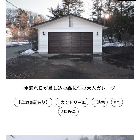
木漏れ日が差し込む森に佇む大人ガレージ
【金額表記有り】
#カントリー風
#淡色
#車
#長野県