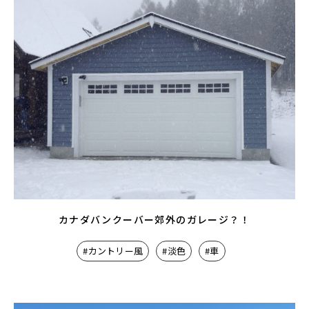
カナダバンクーバー郊外のガレージ？！
#カントリー風
#淡色
#車