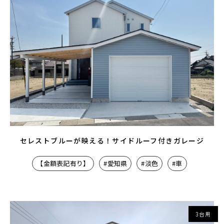
セレストブルーが映える！サイドルーフ付きガレージ
【金額表記有り】
#愛知県
#淡色
#車
3台用