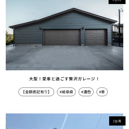
大型！愛車と過ごす贅沢ガレージ！
【金額表記有り】
#岐阜県
#濃色
#車
2台用