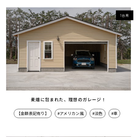
1台用
麦畑に包まれた、理想のガレージ！
【金額表記有り】
#アメリカン風
#淡色
#車