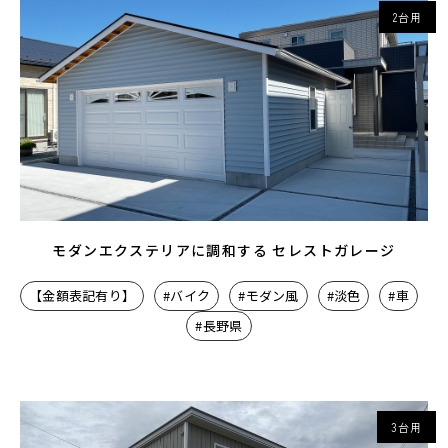
2台用
モダンエクステリアに調和する セレストガレージ
【金額表記有り】
#バイク
#モダン風
#淡色
#車
#長野県
3台用