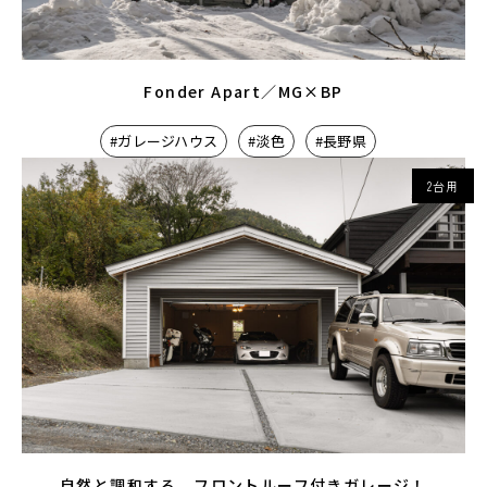
Fonder Apart／MG×BP
#ガレージハウス
#淡色
#長野県
2台用
自然と調和する、フロントルーフ付きガレージ！