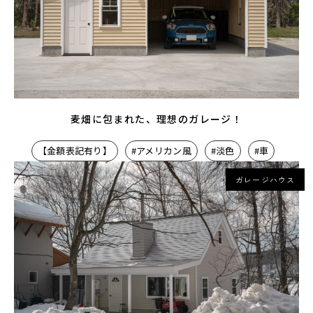
麦畑に包まれた、理想のガレージ！
【金額表記有り】
#アメリカン風
#淡色
#車
ガレージハウス